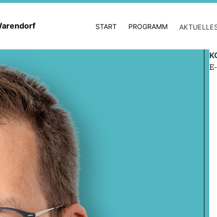
 Warendorf
START
PROGRAMM
AKTUELLE
K
E