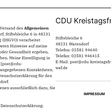
CDU Kreistagsf
n Versand des
Allgemeinen
f, Stiftsbleiche 6 in 48231
Stiftsbleiche 6
 (DSGVO) verarbeitet
48231 Warendorf
Daten Hinweise auf meine
Telefon: 02581 94640
g oder Gesundheit ergeben,
Telefax: 02581 946415
ben. Meine Einwilligung in
E-Mail: post@cdu-kreistagsfr
n [post@cdu-
waf.de
m angegebenen Kontaktdaten.
atenschutzerklärung für den
dorf.
enen ausschließlich dazu, Sie
IMPRESSUM
e
Datenschutzerklärung
.