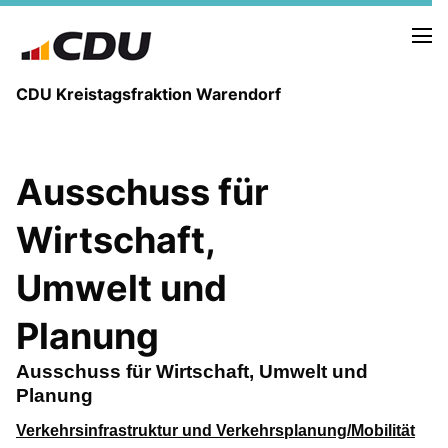
CDU Kreistagsfraktion Warendorf
Ausschuss für
Wirtschaft,
PRESSE U. NEUIGKEITEN
REDEN UND ANTRÄGE
Umwelt und
Planung
FRAKTIONSVORSTAND
MITGLIEDER DER CDU-FRAKTION
Ausschuss für Wirtschaft, Umwelt und
Planung
Verkehrsinfrastruktur und Verkehrsplanung/Mobilität
AUSSCHUSS FÜR KINDER, JUGENDLICHE UND FAMILIEN