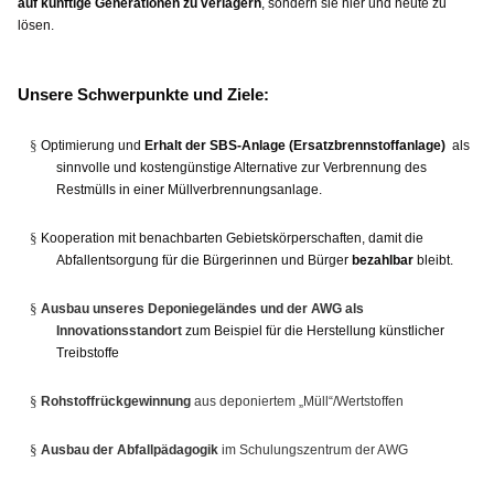
auf künftige Generationen zu verlagern
, sondern sie hier und heute zu
lösen.
Unsere Schwerpunkte und Ziele:
§
Optimierung und
Erhalt der SBS-Anlage (Ersatzbrennstoffanlage)
als
sinnvolle und kostengünstige Alternative zur Verbrennung des
Restmülls in einer Müllverbrennungsanlage.
§
Kooperation mit benachbarten Gebietskörperschaften, damit die
Abfallentsorgung für die Bürgerinnen und Bürger
bezahlbar
bleibt.
§
Ausbau unseres Deponiegeländes und der AWG als
Innovationsstandort
zum Beispiel für die Herstellung künstlicher
Treibstoffe
§
Rohstoffrückgewinnung
aus deponiertem „Müll“/Wertstoffen
§
Ausbau der Abfallpädagogik
im Schulungszentrum der AWG