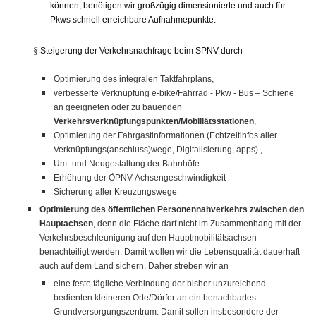
können, benötigen wir großzügig dimensionierte und auch für
KREISAUSSCHUSS
Pkws schnell erreichbare Aufnahmepunkte.
AUSSCHUSS FÜR KINDER, JUGENDLICHE UND FAMILIEN
AUSSCHUSS FÜR SCHULE, KULTUR UND SPORT
§
Steigerung der Verkehrsnachfrage beim SPNV durch
BAUAUSSCHUSS
FINANZAUSSCHUSS
Optimierung des integralen Taktfahrplans,
AUSSCHUSS FÜR ARBEIT, SOZIALES UND GESUNDHEIT
verbesserte Verknüpfung e-bike/Fahrrad - Pkw - Bus – Schiene
an geeigneten oder zu bauenden
AUSSCHUSS FÜR WIRTSCHAFT, UMWELT UND PLANUNG
Verkehrsverknüpfungspunkten/Mobiliätsstationen
,
POLIZEIBEIRAT
Optimierung der Fahrgastinformationen (Echtzeitinfos aller
Verknüpfungs(anschluss)wege, Digitalisierung, apps) ,
Um- und Neugestaltung der Bahnhöfe
CDU Kreisverband Warendorf-Beckum
Erhöhung der ÖPNV-Achsengeschwindigkeit
CDU Regionalrat Münster
Sicherung aller Kreuzungswege
LWL-Fraktion der CDU
Optimierung des öffentlichen Personennahverkehrs zwischen den
Hauptachsen
, denn die Fläche darf nicht im Zusammenhang mit der
Kommunalpolitische Vereinigung KPV NRW
Verkehrsbeschleunigung auf den Hauptmobilitätsachsen
benachteiligt werden. Damit wollen wir die Lebensqualität dauerhaft
auch auf dem Land sichern. Daher streben wir an
eine feste tägliche Verbindung der bisher unzureichend
bedienten kleineren Orte/Dörfer an ein benachbartes
Grundversorgungszentrum. Damit sollen insbesondere der