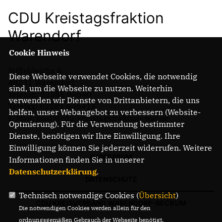
CDU Kreistagsfraktion
Warendorf
Cookie Hinweis
Stiftsbleiche 6
Diese Webseite verwendet Cookies, die notwendig
48231 Warendorf
sind, um die Webseite zu nutzen. Weiterhin
Telefon: 02581 94640
verwenden wir Dienste von Drittanbietern, die uns
Telefax: 02581 946415
helfen, unser Webangebot zu verbessern (Website-
E-Mail: post@cdu-kreistagsfraktion-waf.de
Optmierung). Für die Verwendung bestimmter
Dienste, benötigen wir Ihre Einwilligung. Ihre
Einwilligung können Sie jederzeit widerrufen. Weitere
IMPRESSUM
Informationen finden Sie in unserer
Datenschutzerklärung
.
DATENSCHUTZ
Technisch notwendige Cookies (
Übersicht
)
CDU KREISVERBAND WARENDORF-BECKUM
Die notwendigen Cookies werden allein für den
ordnungsgemäßen Gebrauch der Webseite benötigt.