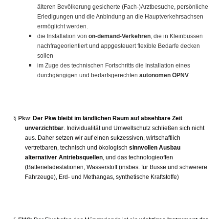
älteren Bevölkerung gesicherte (Fach-)Arztbesuche, persönliche
Erledigungen und die Anbindung an die Hauptverkehrsachsen
ermöglicht werden.
die Installation von
on-demand-Verkehren
, die in Kleinbussen
nachfrageorientiert und appgesteuert flexible Bedarfe decken
sollen
im Zuge des technischen Fortschritts die Installation eines
durchgängigen und bedarfsgerechten
autonomen ÖPNV
§
Pkw
:
Der Pkw bleibt im ländlichen Raum auf absehbare Zeit
unverzichtbar
. Individualität und Umweltschutz schließen sich nicht
aus. Daher setzen wir auf einen sukzessiven, wirtschaftlich
vertretbaren, technisch und ökologisch
sinnvollen Ausbau
alternativer Antriebsquellen
, und das technologieoffen
(Batterieladestationen, Wasserstoff (insbes. für Busse und schwerere
Fahrzeuge), Erd- und Methangas, synthetische Kraftstoffe)