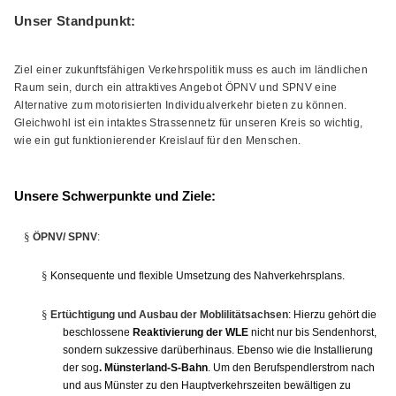
AUSSCHUSS FÜR BILDUNG, INTEGRATION, KULTUR UND
Unser Standpunkt:
SPORT
BAUAUSSCHUSS
Ziel einer zukunftsfähigen Verkehrspolitik muss es auch im ländlichen
FINANZAUSSCHUSS
Raum sein, durch ein attraktives Angebot ÖPNV und SPNV eine
KREISAUSSCHUSS
Alternative zum motorisierten Individualverkehr bieten zu können.
KREISWAHLAUSSCHUSS
Gleichwohl ist ein intaktes Strassennetz für unseren Kreis so wichtig,
POLIZEIBEIRAT
wie ein gut funktionierender Kreislauf für den Menschen.
RECHNUNGSPRÜFUNG
AUSSCHUSS FÜR SOZIALES UND GESUNDHEIT
Unsere Schwerpunkte und Ziele:
WAHLPRÜFUNGSAUSSCHUSS
AUSSCHUSS FÜR UMWELT, KLIMASCHUTZ, MOBILITÄT
§
ÖPNV/ SPNV
:
UND PLANUNG
AUSSCHUSS FÜR DIGITALISIERUNG
§
Konsequente und flexible Umsetzung des Nahverkehrsplans.
AUSSCHUSS FÜR ÖFFENTLICHE ORDNUNG UND
BEVÖLKERUNGSSCHUTZ
§
Ertüchtigung und Ausbau der Moblilitätsachsen
: Hierzu gehört die
AUSSCHUSS FÜR ARBEIT, WIRTSCHAFT UND
beschlossene
Reaktivierung der WLE
nicht nur bis Sendenhorst,
GLEICHSTELLUNG
sondern sukzessive darüberhinaus. Ebenso wie die Installierung
der sog
. Münsterland-S-Bahn
. Um den Berufspendlerstrom nach
und aus Münster zu den Hauptverkehrszeiten bewältigen zu