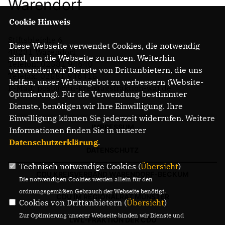
Warendorf
Cookie Hinweis
Stiftsbleiche 6
Diese Webseite verwendet Cookies, die notwendig
48231 Warendorf
sind, um die Webseite zu nutzen. Weiterhin
Telefon: 02581 94640
verwenden wir Dienste von Drittanbietern, die uns
Telefax: 02581 946415
helfen, unser Webangebot zu verbessern (Website-
E-Mail: post@cdu-kreistagsfraktion-waf.de
Optmierung). Für die Verwendung bestimmter
Dienste, benötigen wir Ihre Einwilligung. Ihre
Einwilligung können Sie jederzeit widerrufen. Weitere
IMPRESSUM
Informationen finden Sie in unserer
Datenschutzerklärung
.
DATENSCHUTZ
Technisch notwendige Cookies (
Übersicht
)
CDU KREISVERBAND WARENDORF-BECKUM
Die notwendigen Cookies werden allein für den
ordnungsgemäßen Gebrauch der Webseite benötigt.
CDU IM REGIONALRAT MÜNSTER
Cookies von Drittanbietern (
Übersicht
)
Zur Optimierung unserer Webseite binden wir Dienste und
LWL-FRAKTION DER CDU