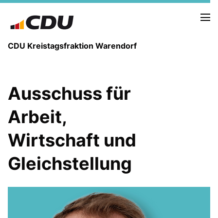
CDU Kreistagsfraktion Warendorf
Ausschuss für
Arbeit,
PRESSE U. NEUIGKEITEN
REDEN UND ANTRÄGE
Wirtschaft und
Gleichstellung
FRAKTIONSVORSTAND
MITGLIEDER DER CDU-FRAKTION
AUSSCHUSS FÜR KINDER, JUGENDLICHE UND FAMILIEN