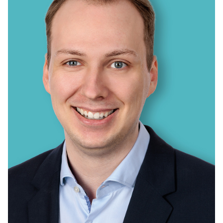
AUSSCHUSS FÜR BILDUNG, INTEGRATION, KULTUR UND
SPORT
BAUAUSSCHUSS
FINANZAUSSCHUSS
KREISAUSSCHUSS
KREISWAHLAUSSCHUSS
POLIZEIBEIRAT
RECHNUNGSPRÜFUNG
AUSSCHUSS FÜR SOZIALES UND GESUNDHEIT
WAHLPRÜFUNGSAUSSCHUSS
AUSSCHUSS FÜR UMWELT, KLIMASCHUTZ, MOBILITÄT
UND PLANUNG
AUSSCHUSS FÜR DIGITALISIERUNG
AUSSCHUSS FÜR ÖFFENTLICHE ORDNUNG UND
BEVÖLKERUNGSSCHUTZ
AUSSCHUSS FÜR ARBEIT, WIRTSCHAFT UND
GLEICHSTELLUNG