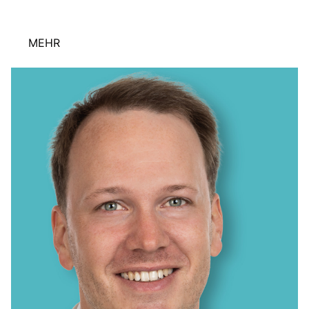
KREISAUSSCHUSS
AUSSCHUSS FÜR KINDER, JUGENDLICHE UND FAMILIEN
AUSSCHUSS FÜR SCHULE, KULTUR UND SPORT
MEHR
BAUAUSSCHUSS
FINANZAUSSCHUSS
AUSSCHUSS FÜR ARBEIT, SOZIALES UND GESUNDHEIT
AUSSCHUSS FÜR WIRTSCHAFT, UMWELT UND PLANUNG
POLIZEIBEIRAT
CDU Kreisverband Warendorf-Beckum
CDU Regionalrat Münster
LWL-Fraktion der CDU
Kommunalpolitische Vereinigung KPV NRW