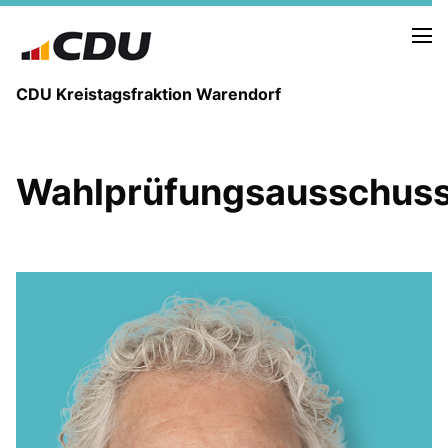
CDU Kreistagsfraktion Warendorf
Wahlprüfungsausschus
PRESSE U. NEUIGKEITEN
REDEN UND ANTRÄGE
FRAKTIONSVORSTAND
MITGLIEDER DER CDU-FRAKTION
AUSSCHUSS FÜR KINDER, JUGENDLICHE UND FAMILIEN