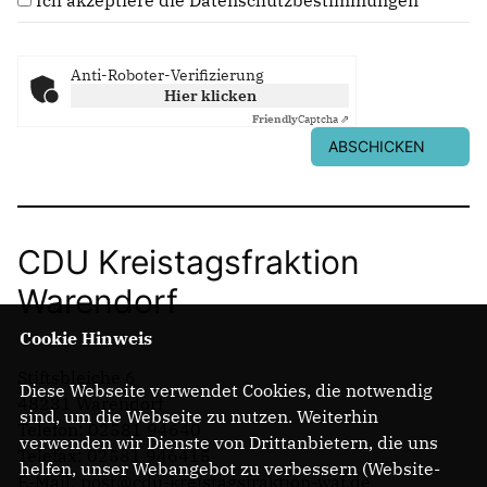
Anti-Roboter-Verifizierung
Hier klicken
Friendly
Captcha ⇗
ABSCHICKEN
CDU Kreistagsfraktion
Warendorf
Cookie Hinweis
Stiftsbleiche 6
Diese Webseite verwendet Cookies, die notwendig
48231 Warendorf
sind, um die Webseite zu nutzen. Weiterhin
Telefon: 02581 94640
verwenden wir Dienste von Drittanbietern, die uns
Telefax: 02581 946415
helfen, unser Webangebot zu verbessern (Website-
E-Mail: post@cdu-kreistagsfraktion-waf.de