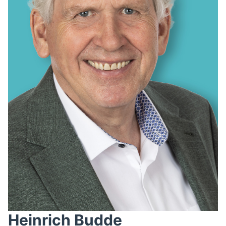
AUSSCHUSS FÜR BILDUNG, INTEGRATION, KULTUR UND
SPORT
BAUAUSSCHUSS
FINANZAUSSCHUSS
KREISAUSSCHUSS
KREISWAHLAUSSCHUSS
POLIZEIBEIRAT
RECHNUNGSPRÜFUNG
AUSSCHUSS FÜR SOZIALES UND GESUNDHEIT
WAHLPRÜFUNGSAUSSCHUSS
AUSSCHUSS FÜR UMWELT, KLIMASCHUTZ, MOBILITÄT
UND PLANUNG
AUSSCHUSS FÜR DIGITALISIERUNG
AUSSCHUSS FÜR ÖFFENTLICHE ORDNUNG UND
BEVÖLKERUNGSSCHUTZ
AUSSCHUSS FÜR ARBEIT, WIRTSCHAFT UND
GLEICHSTELLUNG
Heinrich Budde