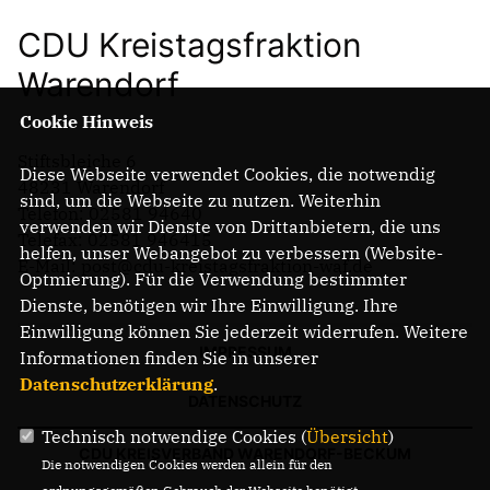
CDU Kreistagsfraktion
Warendorf
Cookie Hinweis
Stiftsbleiche 6
Diese Webseite verwendet Cookies, die notwendig
48231 Warendorf
sind, um die Webseite zu nutzen. Weiterhin
Telefon: 02581 94640
verwenden wir Dienste von Drittanbietern, die uns
Telefax: 02581 946415
helfen, unser Webangebot zu verbessern (Website-
E-Mail: post@cdu-kreistagsfraktion-waf.de
Optmierung). Für die Verwendung bestimmter
Dienste, benötigen wir Ihre Einwilligung. Ihre
Einwilligung können Sie jederzeit widerrufen. Weitere
IMPRESSUM
Informationen finden Sie in unserer
Datenschutzerklärung
.
DATENSCHUTZ
Technisch notwendige Cookies (
Übersicht
)
CDU KREISVERBAND WARENDORF-BECKUM
Die notwendigen Cookies werden allein für den