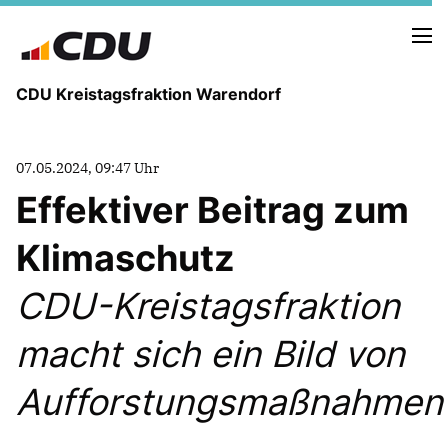
CDU Kreistagsfraktion Warendorf
07.05.2024, 09:47 Uhr
Effektiver Beitrag zum
Klimaschutz
PRESSE U. NEUIGKEITEN
REDEN UND ANTRÄGE
CDU-Kreistagsfraktion
macht sich ein Bild von
FRAKTIONSVORSTAND
MITGLIEDER DER CDU-FRAKTION
Aufforstungsmaßnahmen
AUSSCHUSS FÜR KINDER, JUGENDLICHE UND FAMILIEN