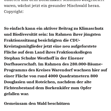
KREISAUSSCHUSS
waren, wächst jetzt ein gesunder Mischwald heran.
AUSSCHUSS FÜR KINDER, JUGENDLICHE UND FAMILIEN
Copyright:
AUSSCHUSS FÜR SCHULE, KULTUR UND SPORT
BAUAUSSCHUSS
FINANZAUSSCHUSS
So einfach kann ein aktiver Beitrag zu Klimaschutz
AUSSCHUSS FÜR ARBEIT, SOZIALES UND GESUNDHEIT
und Biodiversität sein: Im Rahmen ihrer jüngsten
AUSSCHUSS FÜR WIRTSCHAFT, UMWELT UND PLANUNG
Fraktionssitzung besichtigten die CDU-
POLIZEIBEIRAT
Kreistagsmitglieder jetzt eine neu aufgeforstete
Fläche auf dem Land ihres Fraktionskollegen
Stephan Schulze Westhoff in der Einener
CDU Kreisverband Warendorf-Beckum
Dorfbauerschaft. Im Rahmen des 280.000-Bäume-
CDU Regionalrat Münster
Programms des Kreises Warendorf wachsen hier auf
LWL-Fraktion der CDU
einer Fläche von rund 4000 Quadratmetern 800
Kommunalpolitische Vereinigung KPV NRW
Douglasien und Roteichen, nachdem der alte
Fichtenbestand dem Borkenkäfer zum Opfer
gefallen war.
Gemeinsam den Wald beschützen