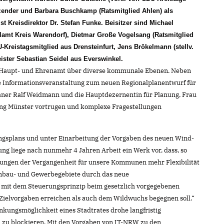
itzender und Barbara Buschkamp (Ratsmitglied Ahlen) als
 ist Kreisdirektor Dr. Stefan Funke. Beisitzer sind Michael
lamt Kreis Warendorf), Dietmar Große Vogelsang (Ratsmitglied
U-Kreistagsmitglied aus Drensteinfurt, Jens Brökelmann (stellv.
ister Sebastian Seidel aus Everswinkel.
s Haupt- und Ehrenamt über diverse kommunale Ebenen. Neben
e Informationsveranstaltung zum neuen Regionalplanentwurf für
laner Ralf Weidmann und die Hauptdezernentin für Planung, Frau
rung Münster vortrugen und komplexe Fragestellungen
gsplans und unter Einarbeitung der Vorgaben des neuen Wind-
g liege nach nunmehr 4 Jahren Arbeit ein Werk vor, dass, so
rungen der Vergangenheit für unsere Kommunen mehr Flexibilität
hnbau- und Gewerbegebiete durch das neue
d mit dem Steuerungsprinzip beim gesetzlich vorgegebenen
Zielvorgaben erreichen als auch dem Wildwuchs begegnen soll.“
kungsmöglichkeit eines Stadtrates drohe langfristig
u blockieren. Mit den Vorgaben von IT-NRW zu den