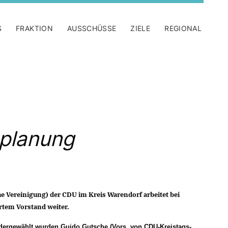
S
FRAKTION
AUSSCHÜSSE
ZIELE
REGIONAL
nplanung
 Vereinigung) der CDU im Kreis Warendorf arbeitet bei
rtem Vorstand weiter.
dergewählt wurden Guido Gutsche (Vors. von CDU-Kreistags-