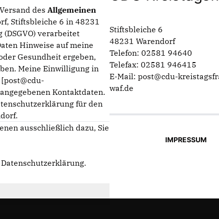
n Versand des
Allgemeinen
f, Stiftsbleiche 6 in 48231
Stiftsbleiche 6
 (DSGVO) verarbeitet
48231 Warendorf
Daten Hinweise auf meine
Telefon: 02581 94640
g oder Gesundheit ergeben,
Telefax: 02581 946415
ben. Meine Einwilligung in
E-Mail: post@cdu-kreistagsfr
n [post@cdu-
waf.de
m angegebenen Kontaktdaten.
atenschutzerklärung für den
dorf.
enen ausschließlich dazu, Sie
IMPRESSUM
e
Datenschutzerklärung
.