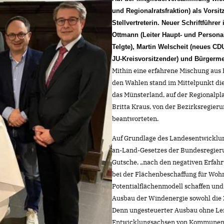
und Regionalratsfraktion) als Vors
Stellvertreterin. Neuer Schriftführer
Ottmann (Leiter Haupt- und Persona
Telgte), Martin Welscheit (neues CD
JU-Kreisvorsitzender) und Bürgerme
Mithin eine erfahrene Mischung au
den Wahlen stand im Mittelpunkt di
das Münsterland, auf der Regionalp
Britta Kraus, von der Bezirksregie
beantworteten.
Auf Grundlage des Landesentwicklun
an-Land-Gesetzes der Bundesregierun
Gutsche, „nach den negativen Erfah
bei der Flächenbeschaffung für Wo
Potentialflächenmodell schaffen un
Ausbau der Windenergie sowohl die 
Denn ungesteuerter Ausbau ohne Len
Entwicklungsachsen von Kommunen z