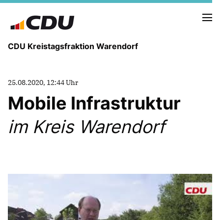
CDU Kreistagsfraktion Warendorf
25.08.2020, 12:44 Uhr
Mobile Infrastruktur
im Kreis Warendorf
PRESSE U. NEUIGKEITEN
REDEN UND ANTRÄGE
FRAKTIONSVORSTAND
MITGLIEDER DER CDU-FRAKTION
AUSSCHUSS FÜR KINDER, JUGENDLICHE UND FAMILIEN