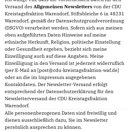
KREISAUSSCHUSS
Versand des
Allgemeinen Newsletters
von der CDU
AUSSCHUSS FÜR KINDER, JUGENDLICHE UND FAMILIEN
Kreistagsfraktion Warendorf, Stiftsbleiche 6 in 48231
AUSSCHUSS FÜR SCHULE, KULTUR UND SPORT
Warendorf, gemäß der Datenschutzgrundverordnung
BAUAUSSCHUSS
(DSGVO) verarbeitet werden. Sofern sich aus meinen
FINANZAUSSCHUSS
oben aufgeführten Daten Hinweise auf meine
AUSSCHUSS FÜR ARBEIT, SOZIALES UND GESUNDHEIT
ethnische Herkunft, Religion, politische Einstellung
AUSSCHUSS FÜR WIRTSCHAFT, UMWELT UND PLANUNG
oder Gesundheit ergeben, bezieht sich meine
POLIZEIBEIRAT
Einwilligung auch auf diese Angaben. Meine
Einwilligung in den Versand ist jederzeit widerruflich
(per E-Mail an [post@cdu-kreistagsfraktion-waf.de]
CDU Kreisverband Warendorf-Beckum
oder an die im Impressum angegebenen
CDU Regionalrat Münster
Kontaktdaten. Der Newsletter-Versand erfolgt
LWL-Fraktion der CDU
entsprechend der Datenschutzerklärung für den
Kommunalpolitische Vereinigung KPV NRW
Newsletterversand der CDU Kreistagsfraktion
Warendorf.
Alle personenbezogenen Daten sind freiwillig und
dienen ausschließlich dazu, Sie im Newsletter
persönlich ansprechen zu können.