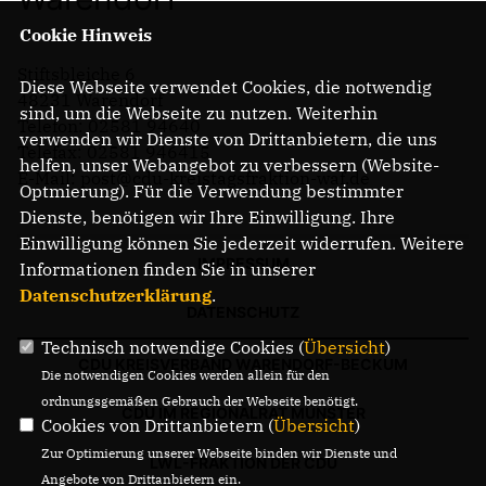
Cookie Hinweis
Stiftsbleiche 6
Diese Webseite verwendet Cookies, die notwendig
48231 Warendorf
sind, um die Webseite zu nutzen. Weiterhin
Telefon: 02581 94640
verwenden wir Dienste von Drittanbietern, die uns
Telefax: 02581 946415
helfen, unser Webangebot zu verbessern (Website-
E-Mail: post@cdu-kreistagsfraktion-waf.de
Optmierung). Für die Verwendung bestimmter
Dienste, benötigen wir Ihre Einwilligung. Ihre
Einwilligung können Sie jederzeit widerrufen. Weitere
IMPRESSUM
Informationen finden Sie in unserer
Datenschutzerklärung
.
DATENSCHUTZ
Technisch notwendige Cookies (
Übersicht
)
CDU KREISVERBAND WARENDORF-BECKUM
Die notwendigen Cookies werden allein für den
ordnungsgemäßen Gebrauch der Webseite benötigt.
CDU IM REGIONALRAT MÜNSTER
Cookies von Drittanbietern (
Übersicht
)
Zur Optimierung unserer Webseite binden wir Dienste und
LWL-FRAKTION DER CDU
Angebote von Drittanbietern ein.